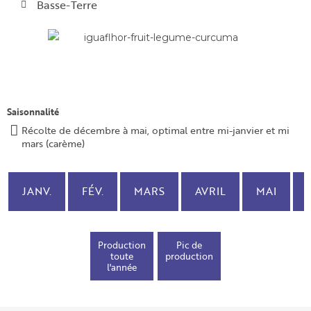
Basse-Terre
Saisonnalité
Récolte de décembre à mai, optimal entre mi-janvier et mi
mars (carème)
JANV.
FÉV.
MARS
AVRIL
MAI
Production
Pic de
toute
production
l'année