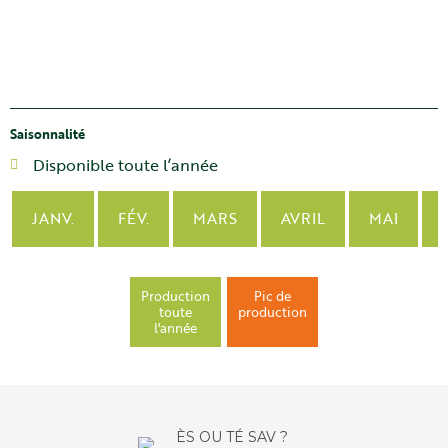
Saisonnalité
Disponible toute l’année
JANV.
FÉV.
MARS
AVRIL
MAI
Production
Pic de
toute
production
l'année