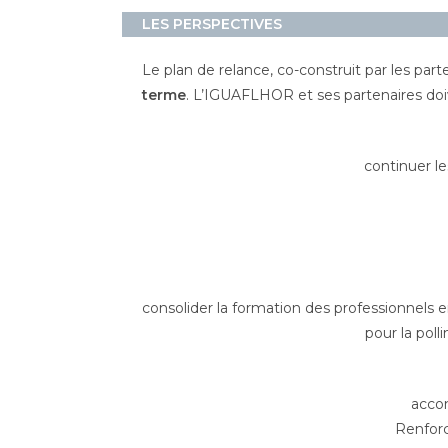
LES PERSPECTIVES
Le plan de relance, co-construit par les part
terme
. L’IGUAFLHOR et ses partenaires doiv
continuer le
consolider la formation des professionnels 
pour la poll
accom
Renforc