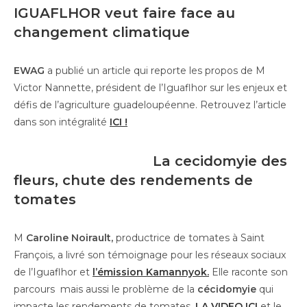
IGUAFLHOR veut faire face au
changement climatique
EWAG
a publié un article qui reporte les propos de M
Victor Nannette, président de l’Iguaflhor sur les enjeux et
défis de l’agriculture guadeloupéenne. Retrouvez l’article
dans son intégralité
ICI !
La cecidomyie des
fleurs, chute des rendements de
tomates
M
Caroline Noirault,
productrice de tomates à Saint
François, a livré son témoignage pour les réseaux sociaux
de l’Iguaflhor et
l’émission Kamannyok.
Elle raconte son
parcours mais aussi le problème de la
cécidomyie
qui
impacte les rendements de tomates,
LA VIDEO ICI
et le